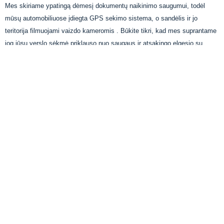
Mes skiriame ypatingą dėmesį dokumentų naikinimo saugumui, todėl
mūsų automobiliuose įdiegta GPS sekimo sistema, o sandėlis ir jo
teritorija filmuojami vaizdo kameromis . Būkite tikri, kad mes suprantame
jog jūsų verslo sėkmė priklauso nuo saugaus ir atsakingo elgesio su
jautria informacija, todėl savo darbą atliekame kruopščiai.
APIE MUS
DOKUMENTŲ NAIKINIMAS
KONTAKTAI
PRIVATUMO POLITIKA
© UAB ARCHYVO NAIKINIMO PASLAUGOS, 2025
pateikti užsakymą
Pasirinkite paslaugą:
*
Pasirinkite:
*
Mobilus naikinimas
Išvežamas naikinimas
Saugyklų skaičius
*