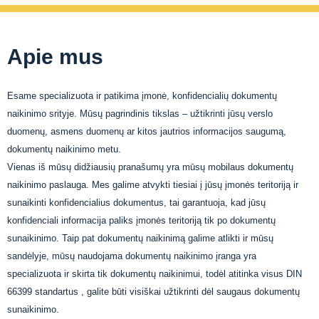
Apie mus
Esame specializuota ir patikima įmonė, konfidencialių dokumentų
naikinimo srityje. Mūsų pagrindinis tikslas – užtikrinti jūsų verslo
duomenų, asmens duomenų ar kitos jautrios informacijos saugumą,
dokumentų naikinimo metu.
Vienas iš mūsų didžiausių pranašumų yra mūsų mobilaus dokumentų
naikinimo paslauga. Mes galime atvykti tiesiai į jūsų įmonės teritoriją ir
sunaikinti konfidencialius dokumentus, tai garantuoja, kad jūsų
konfidenciali informacija paliks įmonės teritoriją tik po dokumentų
sunaikinimo. Taip pat dokumentų naikinimą galime atlikti ir mūsų
sandėlyje, mūsų naudojama dokumentų naikinimo įranga yra
specializuota ir skirta tik dokumentų naikinimui, todėl atitinka visus DIN
66399 standartus , galite būti visiškai užtikrinti dėl saugaus dokumentų
sunaikinimo.